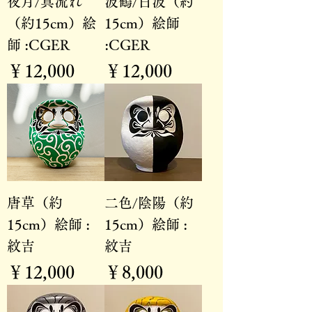
夜月/真流れ
波鶴/白波（約
（約15cm）絵
15cm）絵師
師 :CGER
:CGER
価格
価格
￥12,000
￥12,000
唐草（約
二色/陰陽（約
15cm）絵師 :
15cm）絵師 :
紋吉
紋吉
価格
価格
￥12,000
￥8,000