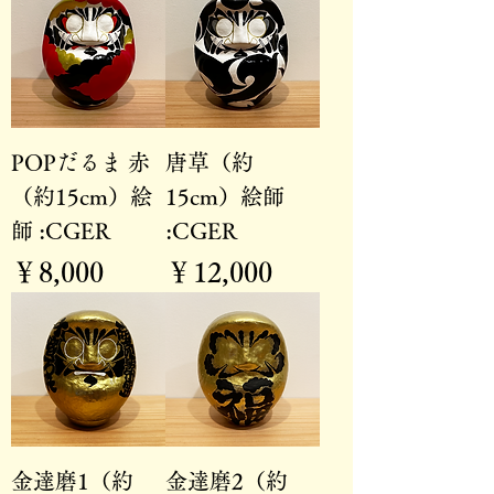
POPだるま 赤
唐草（約
（約15cm）絵
15cm）絵師
師 :CGER
:CGER
価格
価格
￥8,000
￥12,000
金達磨1（約
金達磨2（約