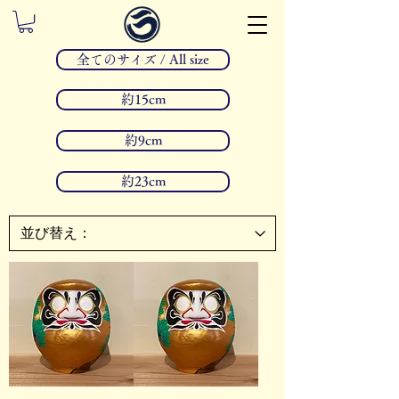
全てのサイズ / All size
約15cm
約9cm
約23cm