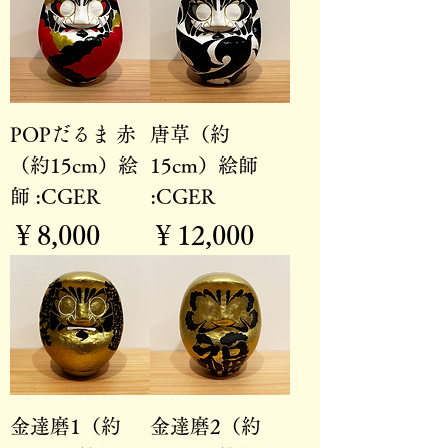
POPだるま 赤
唐草（約
（約15cm）絵
15cm）絵師
師 :CGER
:CGER
価格
価格
￥8,000
￥12,000
金達磨1（約
金達磨2（約