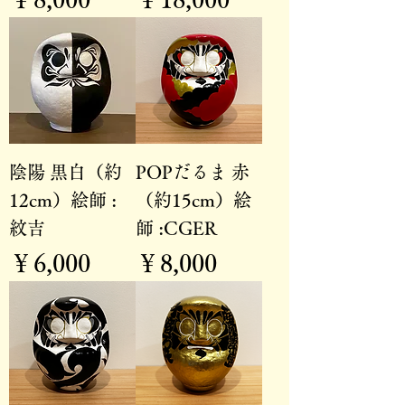
陰陽 黒白（約
POPだるま 赤
12cm）絵師 :
（約15cm）絵
紋吉
師 :CGER
価格
価格
￥6,000
￥8,000