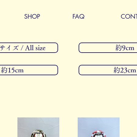
SHOP
FAQ
CONT
ズ / All size
約9cm
約15cm
約23cm