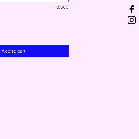
0/500
Add to cart