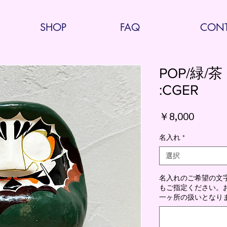
SHOP
FAQ
CONT
POP/緑/
:CGER
価
￥8,000
格
名入れ
*
選択
名入れのご希望の文
もご指定ください。お腹
一ヶ所の扱いとなりま