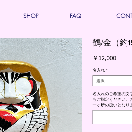
SHOP
FAQ
CONT
鶴/金（約1
価
￥12,000
格
名入れ
*
選択
名入れのご希望の文
もご指定ください。お腹
一ヶ所の扱いとなりま