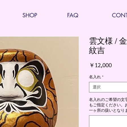
SHOP
FAQ
CONT
雲文様 / 
紋吉
価
￥12,000
格
名入れ
*
選択
名入れのご希望の文
もご指定ください。お腹
一ヶ所の扱いとなりま