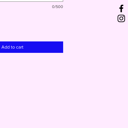
0/500
Add to cart