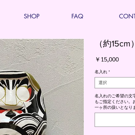
SHOP
FAQ
CONT
（約15cm
価
￥15,000
格
名入れ
*
選択
名入れのご希望の文
もご指定ください。お腹
一ヶ所の扱いとなりま