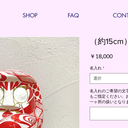
SHOP
FAQ
CONT
（約15cm
価
￥18,000
格
名入れ
*
選択
名入れのご希望の文
もご指定ください。お腹
一ヶ所の扱いとなりま