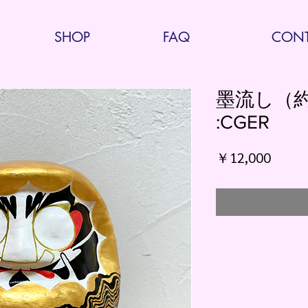
SHOP
FAQ
CONT
墨流し（約
:CGER
価
￥12,000
格