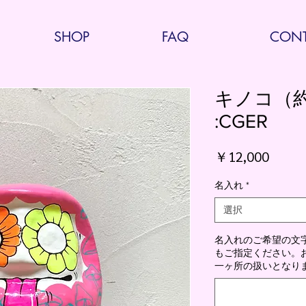
SHOP
FAQ
CONT
キノコ（約
:CGER
価
￥12,000
格
名入れ
*
選択
名入れのご希望の文
もご指定ください。お腹
一ヶ所の扱いとなりま