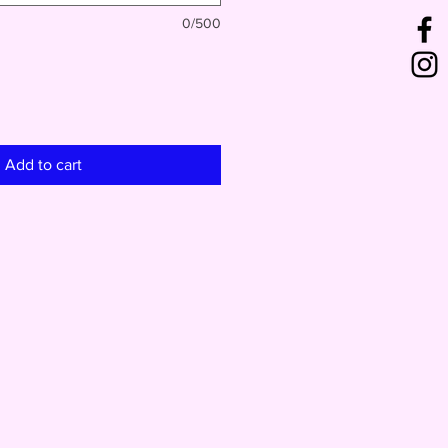
0/500
Add to cart